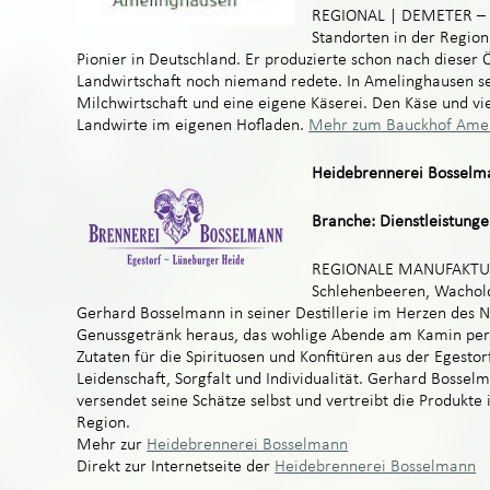
REGIONAL | DEMETER – D
Standorten in der Regio
Pionier in Deutschland. Er produzierte schon nach dieser Ö
Landwirtschaft noch niemand redete. In Amelinghausen se
Milchwirtschaft und eine eigene Käserei. Den Käse und vi
Landwirte im eigenen Hofladen.
Mehr zum Bauckhof Ame
Heidebrennerei Bosselm
Branche: Dienstleistunge
REGIONALE MANUFAKTUR –
Schlehenbeeren, Wachold
Gerhard Bosselmann in seiner Destillerie im Herzen des 
Genussgetränk heraus, das wohlige Abende am Kamin perf
Zutaten für die Spirituosen und Konfitüren aus der Egestor
Leidenschaft, Sorgfalt und Individualität. Gerhard Bosselm
versendet seine Schätze selbst und vertreibt die Produkte
Region.
Mehr zur
Heidebrennerei Bosselmann
Direkt zur Internetseite der
Heidebrennerei Bosselmann