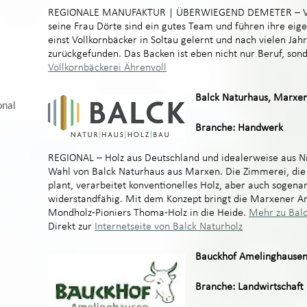
REGIONALE MANUFAKTUR | ÜBERWIEGEND DEMETER – Vol
seine Frau Dörte sind ein gutes Team und führen ihre ei
einst Vollkornbäcker in Soltau gelernt und nach vielen Ja
zurückgefunden. Das Backen ist eben nicht nur Beruf, son
Vollkornbäckerei Ährenvoll
Balck Naturhaus, Marxe
onal
Branche: Handwerk
REGIONAL – Holz aus Deutschland und idealerweise aus Ni
Wahl von Balck Naturhaus aus Marxen. Die Zimmerei, di
plant, verarbeitet konventionelles Holz, aber auch sogena
widerstandfähig. Mit dem Konzept bringt die Marxener A
Mondholz-Pioniers Thoma-Holz in die Heide.
Mehr zu Balc
Direkt zur
Internetseite von Balck Naturholz
Bauckhof Amelinghause
Branche: Landwirtschaft