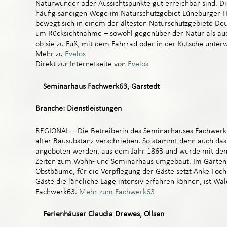
Naturwunder oder Aussichtspunkte gut erreichbar sind. Di
häufig sandigen Wege im Naturschutzgebiet Lüneburger He
bewegt sich in einem der ältesten Naturschutzgebiete Deu
um Rücksichtnahme – sowohl gegenüber der Natur als auc
ob sie zu Fuß, mit dem Fahrrad oder in der Kutsche unterw
Mehr zu
Evelos
Direkt zur Internetseite von
Evelos
Seminarhaus Fachwerk63, Garstedt
Branche: Dienstleistungen
REGIONAL – Die Betreiberin des Seminarhauses Fachwerk6
alter Bausubstanz verschrieben. So stammt denn auch da
angeboten werden, aus dem Jahr 1863 und wurde mit dem E
Zeiten zum Wohn- und Seminarhaus umgebaut. Im Garten
Obstbäume, für die Verpflegung der Gäste setzt Anke Fochl
Gäste die ländliche Lage intensiv erfahren können, ist W
Fachwerk63.
Mehr zum Fachwerk63
Ferienhäuser Claudia Drewes, Ollsen