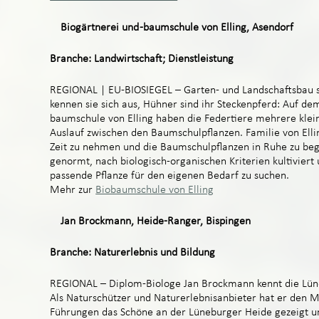
Biogärtnerei und -baumschule von Elling, Asendorf
Branche: Landwirtschaft; Dienstleistung
REGIONAL | EU-BIOSIEGEL – Garten- und Landschaftsbau s
kennen sie sich aus, Hühner sind ihr Steckenpferd: Auf de
baumschule von Elling haben die Federtiere mehrere klei
Auslauf zwischen den Baumschulpflanzen. Familie von Ellin
Zeit zu nehmen und die Baumschulpflanzen in Ruhe zu begu
genormt, nach biologisch-organischen Kriterien kultiviert 
passende Pflanze für den eigenen Bedarf zu suchen.
Mehr zur
Biobaumschule von Elling
Jan Brockmann, Heide-Ranger, Bispingen
Branche: Naturerlebnis und Bildung
REGIONAL – Diplom-Biologe Jan Brockmann kennt die Lün
Als Naturschützer und Naturerlebnisanbieter hat er den M
Führungen das Schöne an der Lüneburger Heide gezeigt u