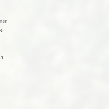
unen
de
en