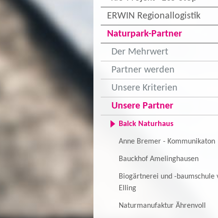
ERWIN Regionallogistik
Naturpark-Partner
Der Mehrwert
Partner werden
Unsere Kriterien
Unsere Partner
Balck Naturhaus
Anne Bremer - Kommunikaton
Bauckhof Amelinghausen
Biogärtnerei und -baumschule 
Elling
Naturmanufaktur Ährenvoll