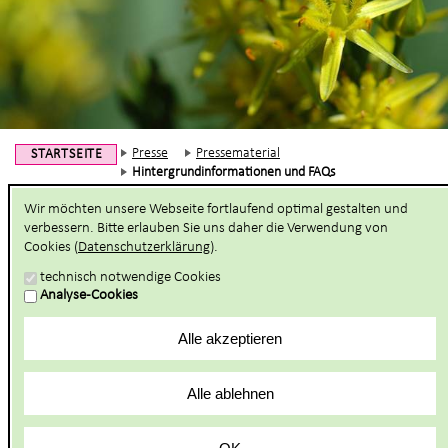
Presse
Pressematerial
STARTSEITE
Hintergrundinformationen und FAQs
Wir möchten unsere Webseite fortlaufend optimal gestalten und
verbessern. Bitte erlauben Sie uns daher die Verwendung von
Hintergrundinformationen zum
Cookies (
Datenschutzerklärung
).
Naturpark Lüneburger Heide/ FAQ´s
technisch notwendige Cookies
Analyse-Cookies
Was ist ein Naturpark?
Naturparke sind großräumig geschützte Landschaftsräume und
Alle akzeptieren
eine Schutzkategorie nach dem Bundesnaturschutzgesetz. Sie
bestehen überwiegend aus Landschafts- und
Naturschutzgebieten und eignen sich aufgrund ihrer reizvollen
Alle ablehnen
landschaftlichen Voraussetzungen besonders für die Erholung.
Naturparke streben die Balance zwischen intakter Natur,
wirtschaftlichem Wohlergehen und hoher Lebensqualität an. Sie