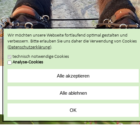
Wir möchten unsere Webseite fortlaufend optimal gestalten und
verbessern. Bitte erlauben Sie uns daher die Verwendung von Cookies
(
Datenschutzerklärung
).
technisch notwendige Cookies
Analyse-Cookies
Entdecken Sie die Lüneburger Heide
Alle akzeptieren
auf der Kutsche
Alle ablehnen
OK
Dialog
verlassen
und
zum