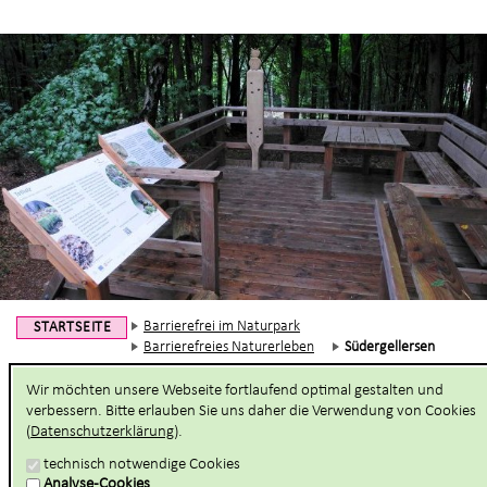
Barrierefrei im Naturpark
STARTSEITE
Barrierefreies Naturerleben
Südergellersen
Wir möchten unsere Webseite fortlaufend optimal gestalten und
Naturwaldzelle im Hambörn
verbessern. Bitte erlauben Sie uns daher die Verwendung von Cookies
(
Datenschutzerklärung
).
Im Naherholungsgebiet Hambörn in Südergellersen gibt es ein
technisch notwendige Cookies
wunderschönes Ensemble aus einer renaturierten Heidefläche
Analyse-Cookies