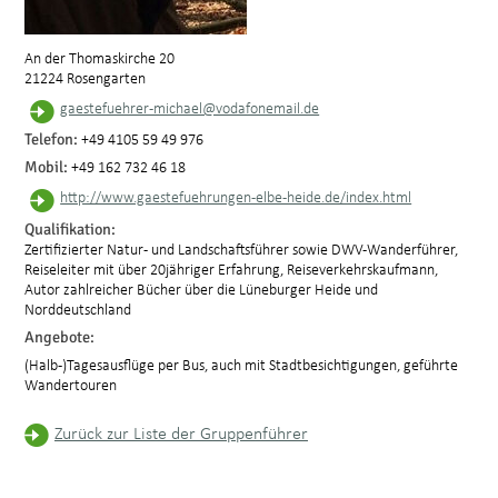
An der Thomaskirche 20
21224 Rosengarten
gaestefuehrer-michael@vodafonemail.de
Telefon:
+49 4105 59 49 976
Mobil:
+49 162 732 46 18
http://www.gaestefuehrungen-elbe-heide.de/index.html
Qualifikation:
Zertifizierter Natur- und Landschaftsführer sowie DWV-Wanderführer,
Reiseleiter mit über 20jähriger Erfahrung, Reiseverkehrskaufmann,
Autor zahlreicher Bücher über die Lüneburger Heide und
Norddeutschland
Angebote:
(Halb-)Tagesausflüge per Bus, auch mit Stadtbesichtigungen, geführte
Wandertouren
Zurück zur Liste der Gruppenführer