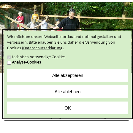
Wir möchten unsere Webseite fortlaufend optimal gestalten und
verbessern. Bitte erlauben Sie uns daher die Verwendung von
Cookies (
Datenschutzerklärung
).
technisch notwendige Cookies
Analyse-Cookies
Alle akzeptieren
Lernen und Erleben
STARTSEITE
Natur- und Landschaftsführungen
Alle ablehnen
Buchbare Gruppenangebote
OK
Im Frühtau zu Berge: Ge(h)nießerfrühstück in
Wilsede und Besteigung des Wilseder Berges
Dialog
verlassen
Beschreibung:
und
Erleben Sie morgendliche, noch nahezu unberührte Natur mit all Ihren
zum